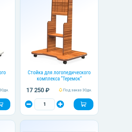
ого
Стойка для логопедического
комплекса "Теремок"
17 250 ₽
30дн.
Под заказ 30дн.