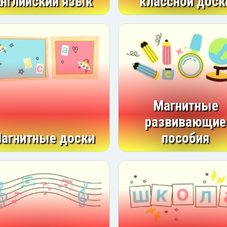
нглийский язык
классной доск
Магнитные
развивающие
агнитные доски
пособия