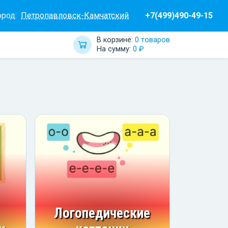
ород:
Петропавловск-Камчатский
+7(499)490-49-15
В корзине:
0 товаров
На сумму:
0 ₽
Логопедические