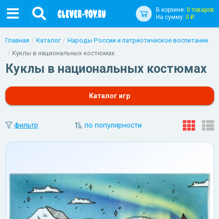
В корзине:
0 товаров
На сумму:
0 ₽
Главная
Каталог
Народы России и патриотическое воспитание
Куклы в национальных костюмах
Куклы в национальных костюмах
Каталог игр
фильтр
по популярности